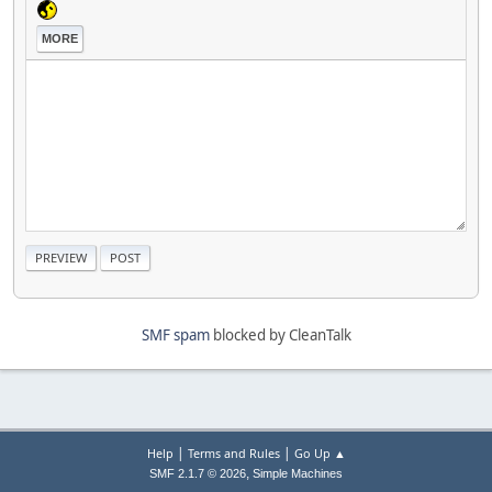
MORE
SMF spam
blocked by CleanTalk
|
|
Help
Terms and Rules
Go Up ▲
,
SMF 2.1.7 © 2026
Simple Machines