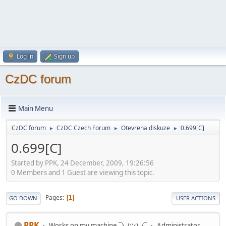
Log in
Sign up
CzDC forum
Main Menu
CzDC forum
CzDC Czech Forum
Otevrena diskuze
0.699[C]
►
►
►
0.699[C]
Started by PPK, 24 December, 2009, 19:26:56
0 Members and 1 Guest are viewing this topic.
Pages
1
GO DOWN
USER ACTIONS
PPK
Works on my machine ¯\_(ツ)_/¯
Administrator