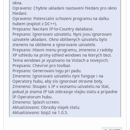
okna.
Opraveno: Chybne ukladani nastaveni hledani pro okno
hledani.
Opraveno: Potencialni schozeni programu na dalku
hubem (exploit z DC++).
Prepsano: Nacitani IP-to-Country database.
Prepsano: Ignorovani uzivatelu. Nyni jsou ignorovani
uzivatele ukladani. Okno oblibenych uzivatelu bylo
zneneno na oblibene a ignorovane uzivatele.
Prepsano: Hlavni menu programu, zmeneno z radoby
XP vzhledu na primy vzhled windows na kterych bezi.
Tema windows je vyuzivano na Vistach a novejsich.
Prepsano: Chevron pro toolbar.
Prepsano: Generovani logu pri padu.
Zmeneno: Ignorovani uzivatelu nyni funguje i na
Operatory hubu, aby slo ignorovat otravne boty.
Zmeneno: Sloupec s IP v seznamu uzivatelu na Stat,
pokud je znama IP tak zobrazuje vlajku statu a pripadne
IP Operatorum hubu.
Zmeneno: Splash screen.
Aktualizovano: Obrazky vlajek statu.
Aktualizovano: bzip2 na 1.0.5.