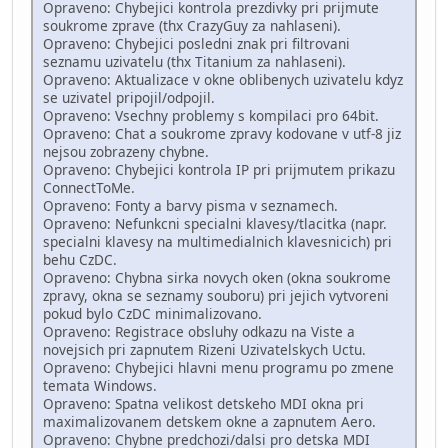
Opraveno: Chybejici kontrola prezdivky pri prijmute
soukrome zprave (thx CrazyGuy za nahlaseni).
Opraveno: Chybejici posledni znak pri filtrovani
seznamu uzivatelu (thx Titanium za nahlaseni).
Opraveno: Aktualizace v okne oblibenych uzivatelu kdyz
se uzivatel pripojil/odpojil.
Opraveno: Vsechny problemy s kompilaci pro 64bit.
Opraveno: Chat a soukrome zpravy kodovane v utf-8 jiz
nejsou zobrazeny chybne.
Opraveno: Chybejici kontrola IP pri prijmutem prikazu
ConnectToMe.
Opraveno: Fonty a barvy pisma v seznamech.
Opraveno: Nefunkcni specialni klavesy/tlacitka (napr.
specialni klavesy na multimedialnich klavesnicich) pri
behu CzDC.
Opraveno: Chybna sirka novych oken (okna soukrome
zpravy, okna se seznamy souboru) pri jejich vytvoreni
pokud bylo CzDC minimalizovano.
Opraveno: Registrace obsluhy odkazu na Viste a
novejsich pri zapnutem Rizeni Uzivatelskych Uctu.
Opraveno: Chybejici hlavni menu programu po zmene
temata Windows.
Opraveno: Spatna velikost detskeho MDI okna pri
maximalizovanem detskem okne a zapnutem Aero.
Opraveno: Chybne predchozi/dalsi pro detska MDI