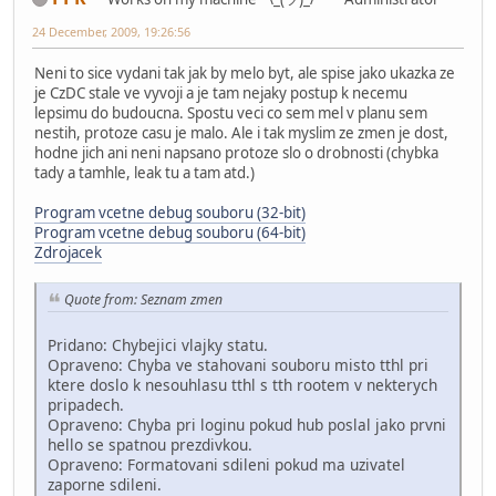
24 December, 2009, 19:26:56
Neni to sice vydani tak jak by melo byt, ale spise jako ukazka ze
je CzDC stale ve vyvoji a je tam nejaky postup k necemu
lepsimu do budoucna. Spostu veci co sem mel v planu sem
nestih, protoze casu je malo. Ale i tak myslim ze zmen je dost,
hodne jich ani neni napsano protoze slo o drobnosti (chybka
tady a tamhle, leak tu a tam atd.)
Program vcetne debug souboru (32-bit)
Program vcetne debug souboru (64-bit)
Zdrojacek
Quote from: Seznam zmen
Pridano: Chybejici vlajky statu.
Opraveno: Chyba ve stahovani souboru misto tthl pri
ktere doslo k nesouhlasu tthl s tth rootem v nekterych
pripadech.
Opraveno: Chyba pri loginu pokud hub poslal jako prvni
hello se spatnou prezdivkou.
Opraveno: Formatovani sdileni pokud ma uzivatel
zaporne sdileni.